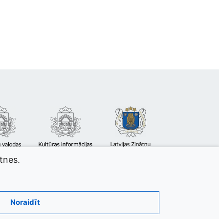
atnes.
Noraidīt