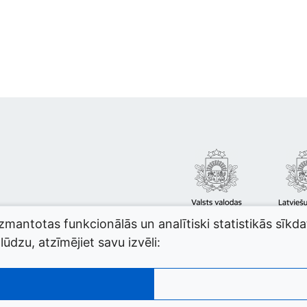
izmantotas funkcionālās un analītiski statistikās sīkd
ūdzu, atzīmējiet savu izvēli: