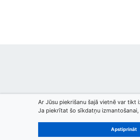
Ar Jūsu piekrišanu šajā vietnē var tikt 
Ja piekrītat šo sīkdatņu izmantošanai, l
© 2026 termini.gov.lv. Izstrādātājs:
Tilde
.
Apstiprināt