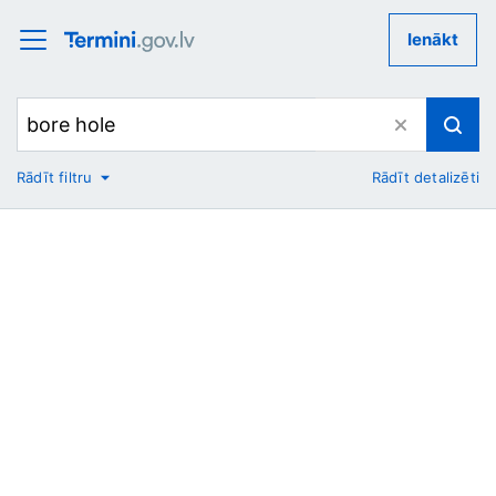
Ienākt
Rādīt filtru
Rādīt detalizēti
No
Uz
Nozare