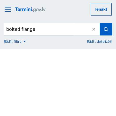
Ienākt
Rādīt filtru
Rādīt detalizēti
No
Uz
Nozare