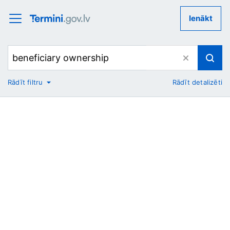
Ienākt
Rādīt filtru
Rādīt detalizēti
No
Uz
Nozare