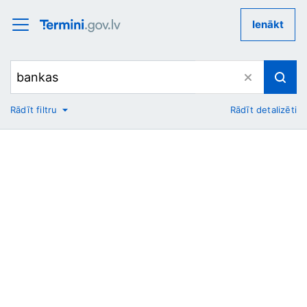
Ienākt
Rādīt filtru
Rādīt detalizēti
No
Uz
Nozare