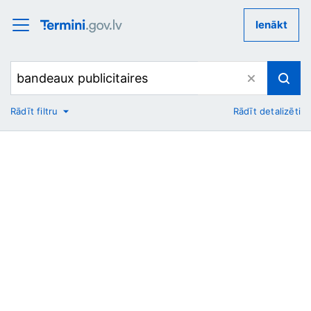
Ienākt
Rādīt filtru
Rādīt detalizēti
No
Uz
Nozare