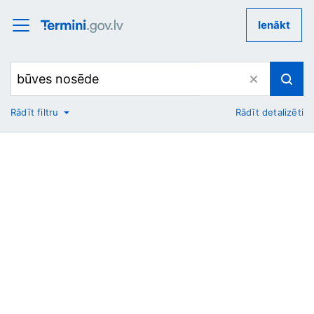
Ienākt
Rādīt filtru
Rādīt detalizēti
No
Uz
Nozare