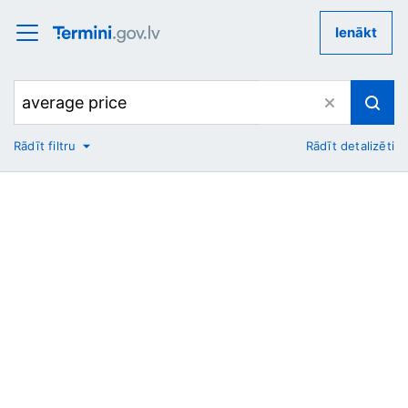
Ienākt
Rādīt filtru
Rādīt detalizēti
No
Uz
Nozare