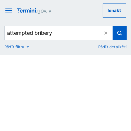
Ienākt
Rādīt filtru
Rādīt detalizēti
No
Uz
Nozare