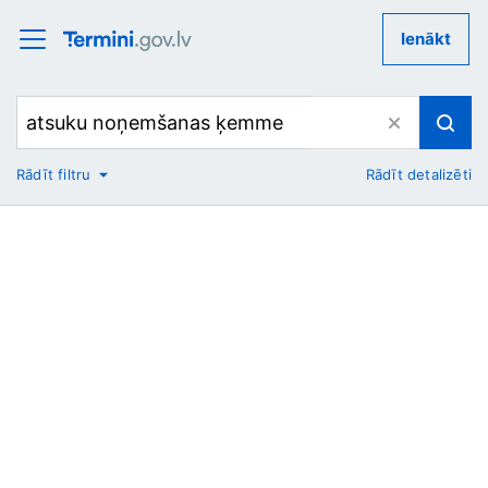
Ienākt
Rādīt filtru
Rādīt detalizēti
No
Uz
Nozare