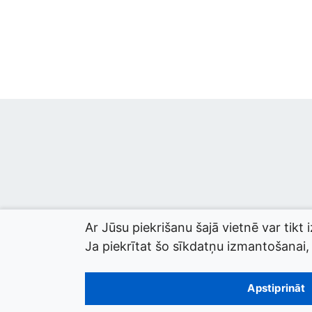
Ar Jūsu piekrišanu šajā vietnē var tikt 
Ja piekrītat šo sīkdatņu izmantošanai, l
© 2026 termini.gov.lv. Izstrādātājs:
Tilde
.
Apstiprināt