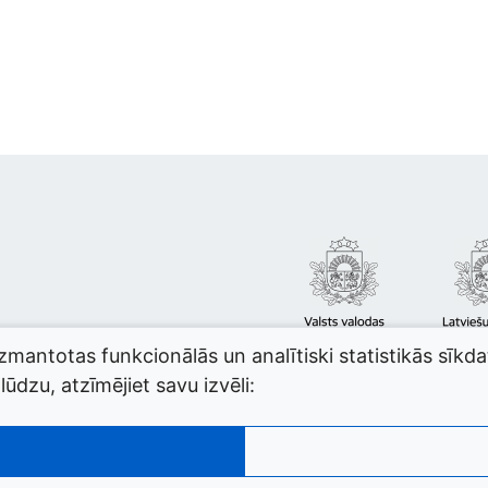
izmantotas funkcionālās un analītiski statistikās sīkd
ūdzu, atzīmējiet savu izvēli: