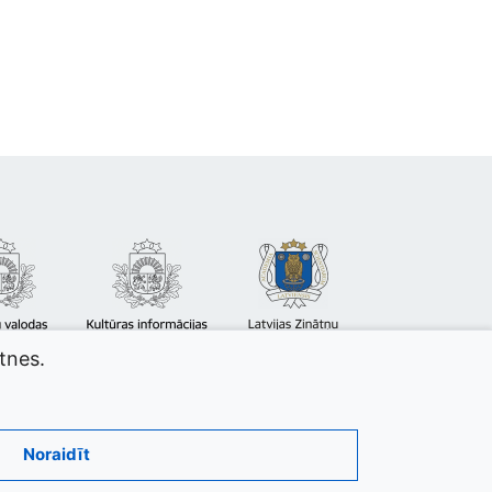
atnes.
Noraidīt