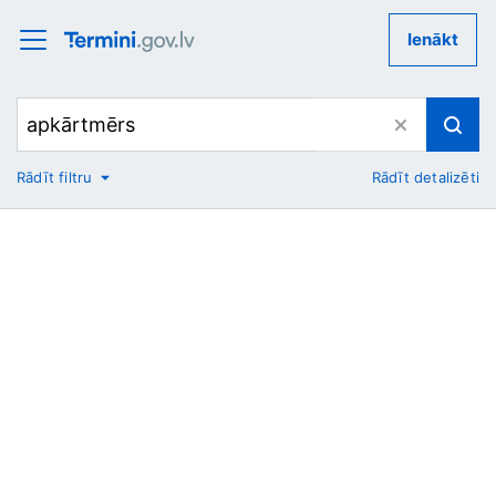
Ienākt
Rādīt filtru
Rādīt detalizēti
No
Uz
Nozare