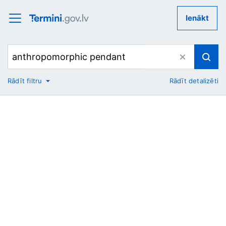
Ienākt
Rādīt filtru
Rādīt detalizēti
No
Uz
Nozare