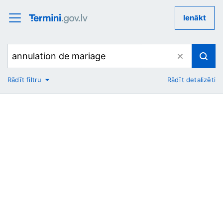
Ienākt
Rādīt filtru
Rādīt detalizēti
No
Uz
Nozare