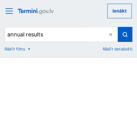
Ienākt
Rādīt filtru
Rādīt detalizēti
No
Uz
Nozare