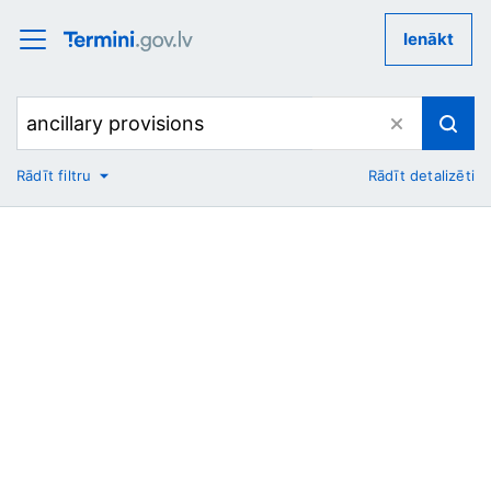
Ienākt
Rādīt filtru
Rādīt detalizēti
No
Uz
Nozare