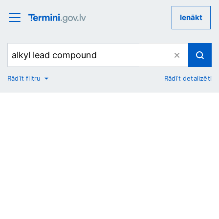
Ienākt
Rādīt filtru
Rādīt detalizēti
No
Uz
Nozare