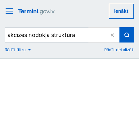
Ienākt
Rādīt filtru
Rādīt detalizēti
No
Uz
Nozare