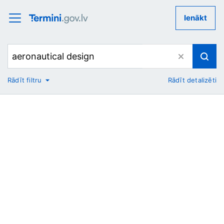
Ienākt
Rādīt filtru
Rādīt detalizēti
No
Uz
Nozare