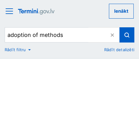
Ienākt
Rādīt filtru
Rādīt detalizēti
No
Uz
Nozare