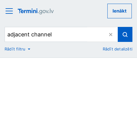
Ienākt
Rādīt filtru
Rādīt detalizēti
No
Uz
Nozare