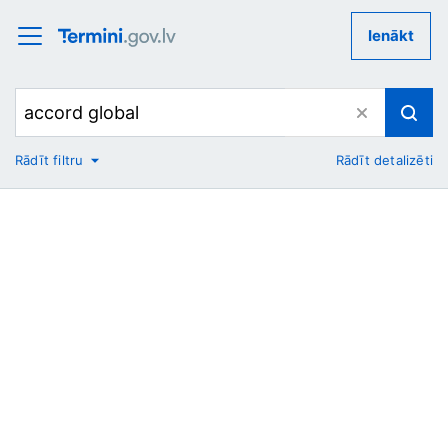
Ienākt
Rādīt filtru
Rādīt detalizēti
No
Uz
Nozare