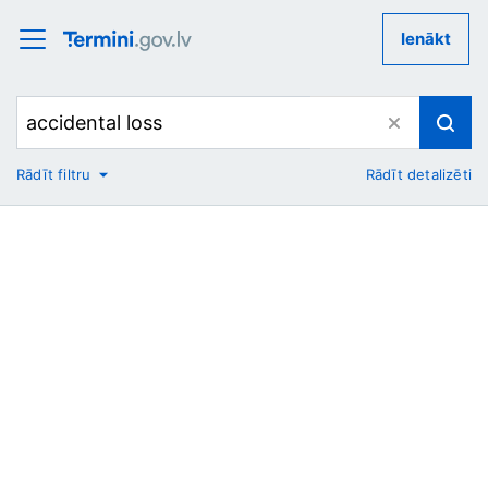
Ienākt
Rādīt filtru
Rādīt detalizēti
No
Uz
Nozare