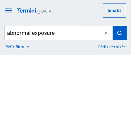
Ienākt
Rādīt filtru
Rādīt detalizēti
No
Uz
Nozare