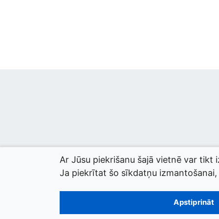
Ar Jūsu piekrišanu šajā vietnē var tikt 
Ja piekrītat šo sīkdatņu izmantošanai, l
© 2026 termini.gov.lv. Izstrādātājs:
Tilde
.
Apstiprināt