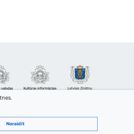
atnes.
Noraidīt