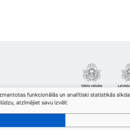
izmantotas funkcionālās un analītiski statistikās sīkd
ūdzu, atzīmējiet savu izvēli: