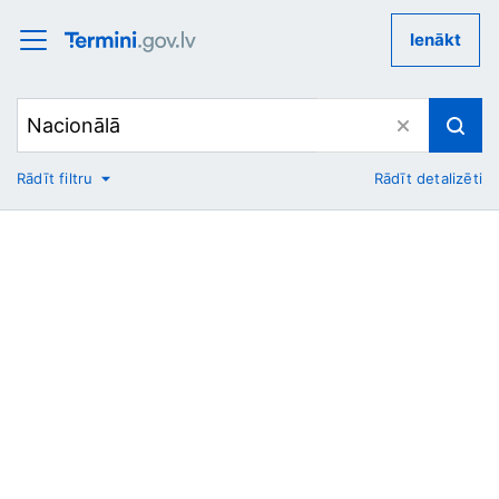
Ienākt
Rādīt filtru
Rādīt detalizēti
No
Uz
Nozare