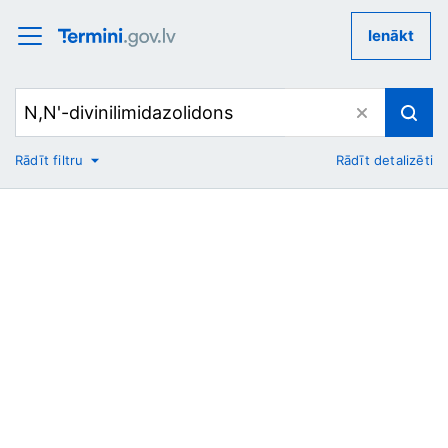
Ienākt
Rādīt filtru
Rādīt detalizēti
No
Uz
Nozare