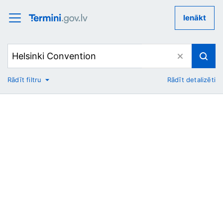
Ienākt
Rādīt filtru
Rādīt detalizēti
No
Uz
Nozare