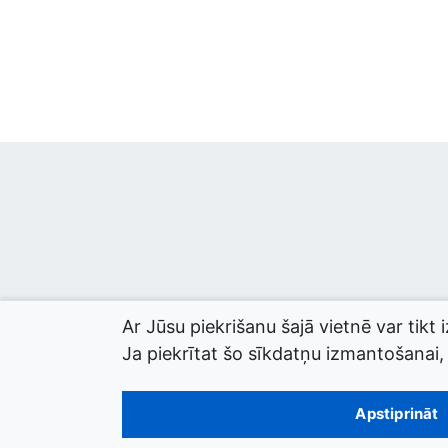
Ar Jūsu piekrišanu šajā vietnē var tikt 
Ja piekrītat šo sīkdatņu izmantošanai, l
© 2026 termini.gov.lv. Izstrādātājs:
Tilde
.
Apstiprināt