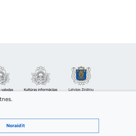
atnes.
Noraidīt