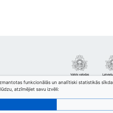
izmantotas funkcionālās un analītiski statistikās sīkd
ūdzu, atzīmējiet savu izvēli: