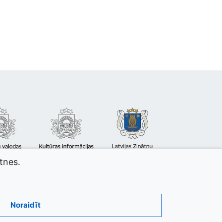
atnes.
Noraidīt