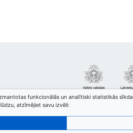
izmantotas funkcionālās un analītiski statistikās sīkd
ūdzu, atzīmējiet savu izvēli: