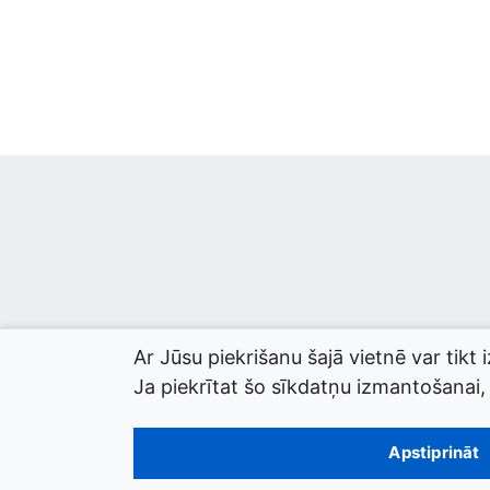
Ar Jūsu piekrišanu šajā vietnē var tikt 
Ja piekrītat šo sīkdatņu izmantošanai, l
© 2026 termini.gov.lv. Izstrādātājs:
Tilde
.
Apstiprināt