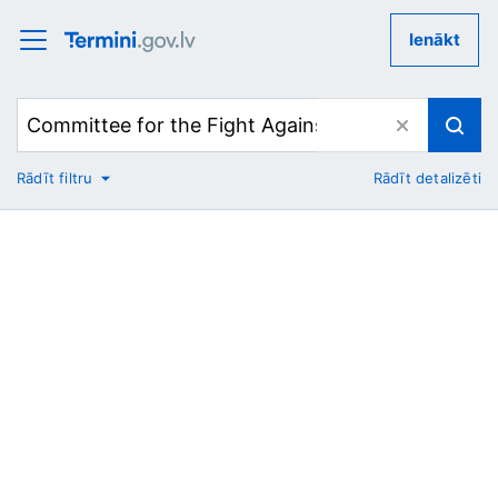
Ienākt
Rādīt filtru
Rādīt detalizēti
No
Uz
Nozare