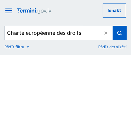
Ienākt
Rādīt filtru
Rādīt detalizēti
No
Uz
Nozare