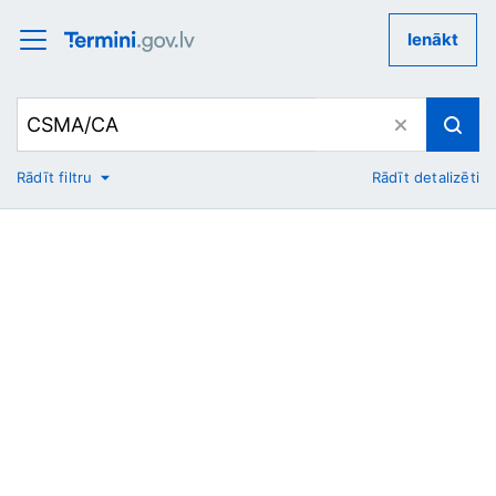
Ienākt
Rādīt filtru
Rādīt detalizēti
No
Uz
Nozare