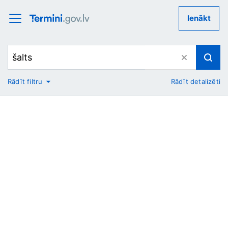
Ienākt
Rādīt filtru
Rādīt detalizēti
No
Uz
Nozare