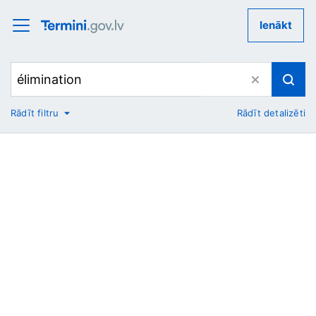
Ienākt
Rādīt filtru
Rādīt detalizēti
No
Uz
Nozare