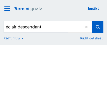
Ienākt
Rādīt filtru
Rādīt detalizēti
No
Uz
Nozare